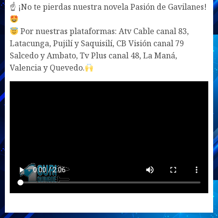
☝ ¡No te pierdas nuestra novela Pasión de Gavilanes!
Por nuestras plataformas: Atv Cable canal 83,
Latacunga, Pujilí y Saquisilí, CB Visión canal 79
Salcedo y Ambato, Tv Plus canal 48, La Maná,
Valencia y Quevedo.