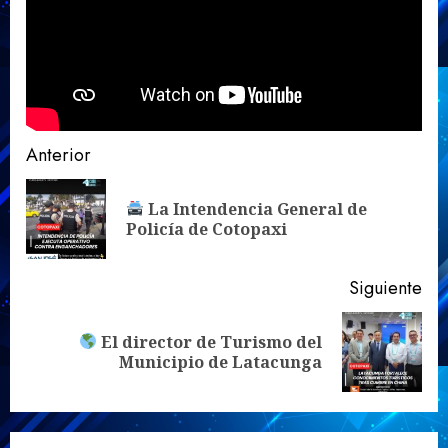
Sigue
Anterior
leyendo
La Intendencia General de
En
Policía de Cotopaxi
ant
Siguiente
El director de Turismo del
Siguiente
Municipio de Latacunga
entrada: