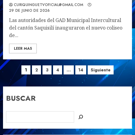
CURIQUINGUETVOFICIAL@GMAIL.COM
29 DE JUNIO DE 2026
Las autoridades del GAD Municipal Intercultural
del cantón Saquisilí inauguraron el nuevo coliseo
de...
LEER MAS
Paginación
1
2
3
4
…
14
Siguiente
de
entradas
BUSCAR