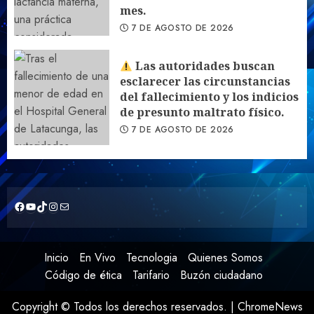
mes.
7 DE AGOSTO DE 2026
Las autoridades buscan
esclarecer las circunstancias
del fallecimiento y los indicios
de presunto maltrato físico.
7 DE AGOSTO DE 2026
https://www.facebook.com/CuriquingueTVOficial2020/live_videos?locale=es_LA
YouTube
TikTok
Instagram
Correo electrónico
Inicio
En Vivo
Tecnologia
Quienes Somos
Código de ética
Tarifario
Buzón ciudadano
Copyright © Todos los derechos reservados.
|
ChromeNews