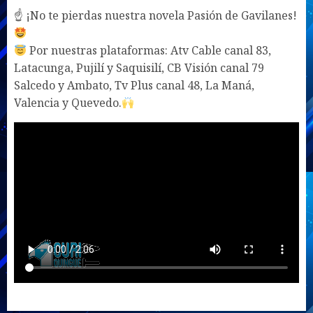
☝ ¡No te pierdas nuestra novela Pasión de Gavilanes!
Por nuestras plataformas: Atv Cable canal 83,
Latacunga, Pujilí y Saquisilí, CB Visión canal 79
Salcedo y Ambato, Tv Plus canal 48, La Maná,
Valencia y Quevedo.