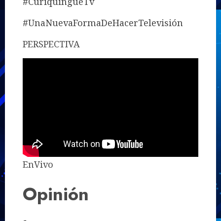
#CuriquingueTv
#UnaNuevaFormaDeHacerTelevisión
PERSPECTIVA
EnVivo
Opinión