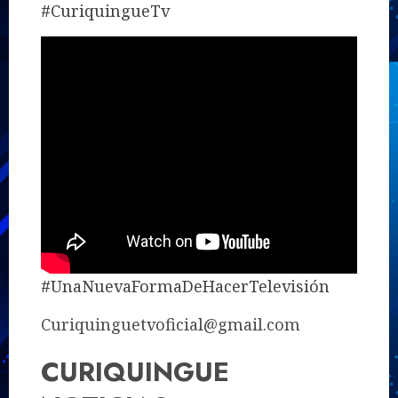
#CuriquingueTv
#UnaNuevaFormaDeHacerTelevisión
Curiquinguetvoficial@gmail.com
CURIQUINGUE