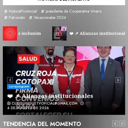
NoticiaProvincial
presidente de Cooperativa Vivero
Patronato
Vacacionales 2024
 la inclusión
❤️ 📌 Alianzas institucionales
curiquinguetv
🚨 📌 Acciones durante el fin de
semana
CURIQUINGUETVOFICIAL@GMAIL.COM
4 DE AGOSTO DE 2026
TENDENCIA DEL MOMENTO