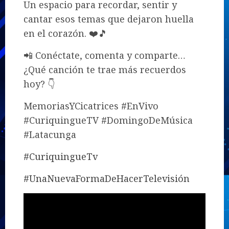
Un espacio para recordar, sentir y
cantar esos temas que dejaron huella
en el corazón. ❤️🎵
📲 Conéctate, comenta y comparte…
¿Qué canción te trae más recuerdos
hoy? 👇
MemoriasYCicatrices #EnVivo
#CuriquingueTV #DomingoDeMúsica
#Latacunga
#CuriquingueTv
#UnaNuevaFormaDeHacerTelevisión