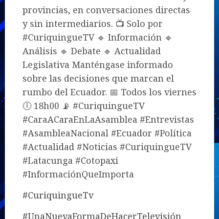
provincias, en conversaciones directas
y sin intermediarios. 📺 Solo por
#CuriquingueTV 🔹 Información 🔹
Análisis 🔹 Debate 🔹 Actualidad
Legislativa Manténgase informado
sobre las decisiones que marcan el
rumbo del Ecuador. 📅 Todos los viernes
🕕 18h00 📡 #CuriquingueTV
#CaraACaraEnLaAsamblea #Entrevistas
#AsambleaNacional #Ecuador #Política
#Actualidad #Noticias #CuriquingueTV
#Latacunga #Cotopaxi
#InformaciónQueImporta
#CuriquingueTv
#UnaNuevaFormaDeHacerTelevisión