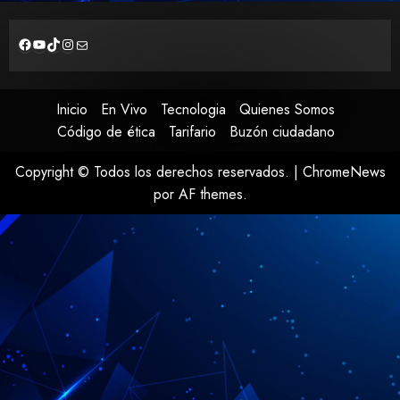
https://www.facebook.com/CuriquingueTVOficial2020/live_videos?locale=es_LA
YouTube
TikTok
Instagram
Correo electrónico
Inicio
En Vivo
Tecnologia
Quienes Somos
Código de ética
Tarifario
Buzón ciudadano
Copyright © Todos los derechos reservados.
|
ChromeNews
por AF themes.