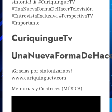
sintonía! 📡 #CuriquingueTV
#UnaNuevaFormaDeHacerTelevisión
#EntrevistaExclusiva #PerspectivaTV
#Importante
CuriquingueTv
UnaNuevaFormaDeHacer
¡Gracias por sintonizarnos!
www.curiquinguetv.com
Memorias y Cicatrices (MÚSICA)