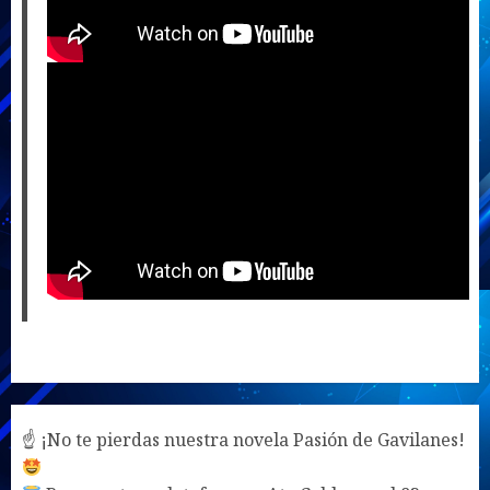
☝ ¡No te pierdas nuestra novela Pasión de Gavilanes!