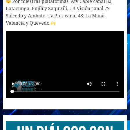
Por nuestras plataformas: Atv Cable canal 83,
Latacunga, Pujilí y Saquisilí, CB Visión canal 79
Salcedo y Ambato, Tv Plus canal 48, La Maná,
Valencia y Quevedo.