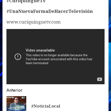
#CuriquingueTv
#UnaNuevaFormaDeHacerTelevisión
www.curiquinguetv.com
Sigue
Anterior
leyendo
En
#NoticiaLocal