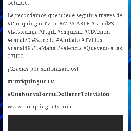
octubre.
Le recordamos que puede seguir a través de
#CuriquingueTv en #ATVCABLE #canal83
#Latacunga #Pujilí #Saquisilí #CBVisión
#canal79 #Salcedo #Ambato #TVPlus
#canal48 #LaManá #Valencia #Quevedo a las
07H00.
¡Gracias por sintonizarnos!
#CuriquingueTv
#UnaNuevaFormaDeHacerTelevisión
www.curiquinguetv.com