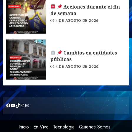
Acciones durante el fin
de semana
4 DE AGOSTO DE 2026
Cambios en entidades
públicas
4 DE AGOSTO DE 2026
https://www.facebook.com/CuriquingueTVOficial2020/live_videos?locale=es_LA
YouTube
TikTok
Instagram
Correo electrónico
Inicio
En Vivo
Tecnologia
Quienes Somos