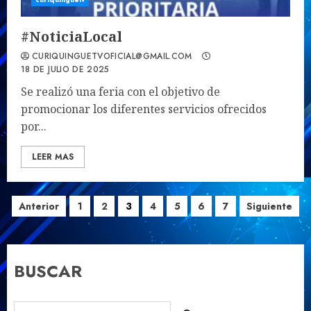
#NoticiaLocal
CURIQUINGUETVOFICIAL@GMAIL.COM
18 DE JULIO DE 2025
Se realizó una feria con el objetivo de
promocionar los diferentes servicios ofrecidos
por...
LEER MAS
Paginación
Anterior
1
2
3
4
5
6
7
Siguiente
de
entradas
BUSCAR