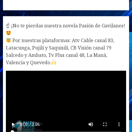
☝ ¡No te pierdas nuestra novela Pasión de Gavilanes!
Por nuestras plataformas: Atv Cable canal 83,
Latacunga, Pujilí y Saquisilí, CB Visión canal 79
Salcedo y Ambato, Tv Plus canal 48, La Maná,
Valencia y Quevedo.