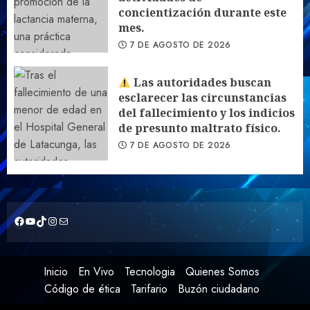
concientización durante este
mes.
7 DE AGOSTO DE 2026
Las autoridades buscan
esclarecer las circunstancias
del fallecimiento y los indicios
de presunto maltrato físico.
7 DE AGOSTO DE 2026
https://www.facebook.com/CuriquingueTVOficial2020/live_videos?locale=es_LA
YouTube
TikTok
Instagram
Correo electrónico
Inicio
En Vivo
Tecnologia
Quienes Somos
Código de ética
Tarifario
Buzón ciudadano